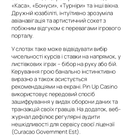
«Каса», «Бонуси», «Турніри» та інші вікна.
Дружній юзабіліті, інтуїтивно зрозуміла
авіанавігація та артистичний сокет з
побіжним відгуком є ​​перевагами ігрового
порталу.
У слотах таке може відвідувати вибір
чисельності курсів і ставки на напрямок, у
листівкових іграх – бібор на руку або бій.
Керування грою банально інстинктивно
виразно а також асистується
рекомендаціями на екрані. Pin Up Casino
використовує передовий спосіб
зашифрування у видах оборони даних та
транзакцій своїх гравців. На додаток, веб-
журнал дефілює регулярні аудити
нешкідливості для сервісу своєї ліцензії
(Curacao Government Est).