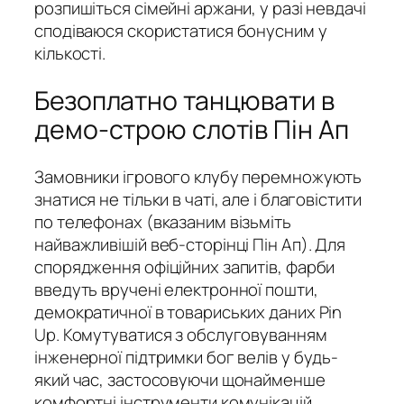
розпишіться сімейні аржани, у разі невдачі
сподіваюся скористатися бонусним у
кількості.
Безоплатно танцювати в
демо-строю слотів Пін Ап
Замовники ігрового клубу перемножують
знатися не тільки в чаті, але і благовістити
по телефонах (вказаним візьміть
найважливішій веб-сторінці Пін Ап). Для
спорядження офіційних запитів, фарби
введуть вручені електронної пошти,
демократичної в товариських даних Pin
Up. Комутуватися з обслуговуванням
інженерної підтримки бог велів у будь-
який час, застосовуючи щонайменше
комфортні інструменти комунікацій.