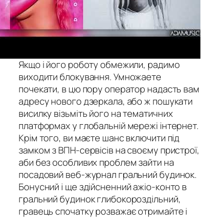
Якщо і його роботу обмежили, радимо
виходити блокування. Умножаете
почекати, в цю пору оператор надасть вам
адресу нового дзеркала, або ж пошукати
висилку візьміть його на тематичних
платформах у глобальній мережі інтернет.
Крім того, ви маєте шанс включити під
замком з ВПН-сервісів на своєму пристрої,
аби без особливих проблем зайти на
посадовий веб-журнал гральний будинок.
Бонусний і ще здійсненний ажіо-конто в
гральний будинок глибокороздільний,
гравець спочатку розважає отримайте і