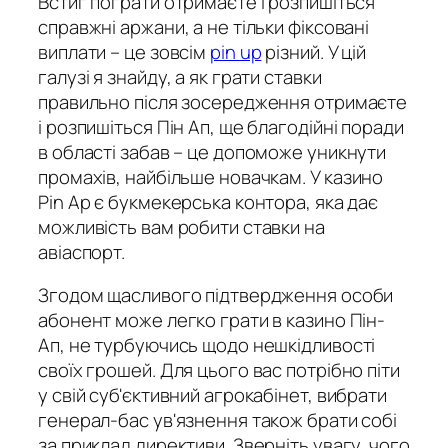
Встиг пограти отримаєте і розпишіться
справжні аржани, а не тільки фіксовані
виплати – це зовсім
pin up
різний. У цій
галузі я знайду, а як грати ставки
правильно після зосередження отримаєте
і розпишіться Пін Ап, ще благодійні поради
в області забав – це допоможе уникнути
промахів, найбільше новачкам.
У казино
Pin Ap є букмекерська контора, яка дає
можливість вам робити ставки на
авіаспорт.
Згодом щасливого підтвердження особи
абонент може легко грати в казино Пін-
Ап, не турбуючись щодо нешкідливості
своїх грошей. Для цього вас потрібно піти
у свій суб'єктивний агрокабінет, вибрати
генерал-бас ув'язнення також брати собі
за приклад директиви. Зверніть увагу, чого