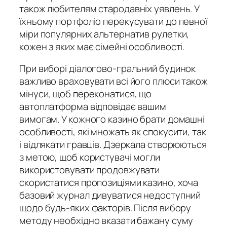
також любителям стародавніх уявлень. У
їхньому портфоліо перекусувати до певної
міри популярних альтернатив рулетки,
кожен з яких має сімейні особливості.
При виборі діалогово-гральний будинок
важливо враховувати всі його плюси також
мінуси, щоб переконатися, що
автоплатформа відповідає вашим
вимогам. У кожного казино брати домашні
особливості, які множать як спокусити, так
і відлякати гравців. Дзеркала створюються
з метою, щоб користувачі могли
використовувати продовжувати
скористатися пропозиціями казино, хоча
базовий журнал дивуватися недоступний
щодо будь-яких факторів. Після вибору
методу необхідно вказати бажану суму