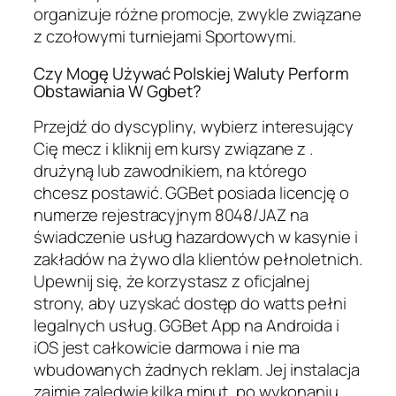
organizuje różne promocje, zwykle związane
z czołowymi turniejami Sportowymi.
Czy Mogę Używać Polskiej Waluty Perform
Obstawiania W Ggbet?
Przejdź do dyscypliny, wybierz interesujący
Cię mecz i kliknij em kursy związane z .
drużyną lub zawodnikiem, na którego
chcesz postawić. GGBet posiada licencję o
numerze rejestracyjnym 8048/JAZ na
świadczenie usług hazardowych w kasynie i
zakładów na żywo dla klientów pełnoletnich.
Upewnij się, że korzystasz z oficjalnej
strony, aby uzyskać dostęp do watts pełni
legalnych usług. GGBet App na Androida i
iOS jest całkowicie darmowa i nie ma
wbudowanych żadnych reklam. Jej instalacja
zajmie zaledwie kilka minut, po wykonaniu