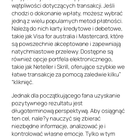
wątpliwości dotyczących transakcji. Jeśli
chodzi o dokonanie wpłaty, możesz wybrać
jedną z wielu popularnych metod płatności.
Należą do nich karty kredytowe i debetowe,
takie jak Visa for australia i Mastercard, które
są powszechnie akceptowane i zapewniają
natychmiastowe przelewy. Dostępne są
również opcje portfela elektronicznego,
takie jak Neteller i Skrill, oferujące szybkie we
łatwe transakcje za pomocą zaledwie kilku”
“kliknięć.
Jednak dla początkującego fana uzyskanie
pozytywnego rezultatu jest
długoterminową perspektywą. Aby osiągnąć
ten cel, nale?y nauczyć się zbierać
niezbędne informacje, analizować je i
kontrolować własne emocje. Tylko w tym