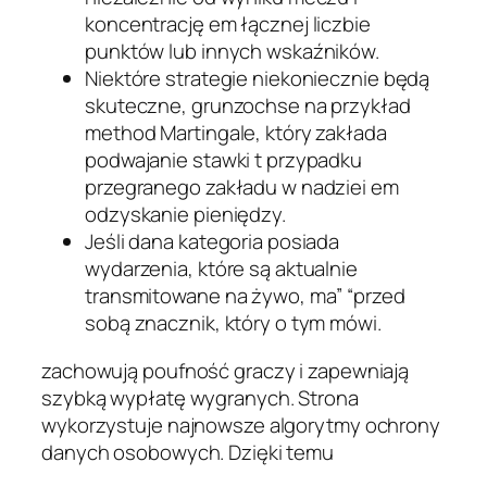
koncentrację em łącznej liczbie
punktów lub innych wskaźników.
Niektóre strategie niekoniecznie będą
skuteczne, grunzochse na przykład
method Martingale, który zakłada
podwajanie stawki t przypadku
przegranego zakładu w nadziei em
odzyskanie pieniędzy.
Jeśli dana kategoria posiada
wydarzenia, które są aktualnie
transmitowane na żywo, ma” “przed
sobą znacznik, który o tym mówi.
zachowują poufność graczy i zapewniają
szybką wypłatę wygranych. Strona
wykorzystuje najnowsze algorytmy ochrony
danych osobowych. Dzięki temu