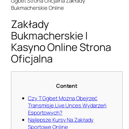
Ggbet Strona Oficjalna Zakłady
Bukmacherskie Online
Zakłady
Bukmacherskie I
Kasyno Online Strona
Oficjalna
Content
Czy T Ggbet Można Obejrzeć
Transmisje Live Unces Wydarzeń
Esportowych?
Najlepsze Kursy Na Zakłady
Sportowe Online