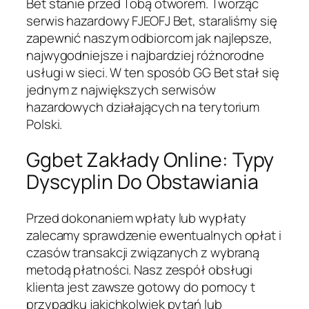
Bet stanie przed Tobą otworem. Tworząc
serwis hazardowy FJEOFJ Bet, staraliśmy się
zapewnić naszym odbiorcom jak najlepsze,
najwygodniejsze i najbardziej różnorodne
usługi w sieci. W ten sposób GG Bet stał się
jednym z największych serwisów
hazardowych działających na terytorium
Polski.
Ggbet Zakłady Online: Typy
Dyscyplin Do Obstawiania
Przed dokonaniem wpłaty lub wypłaty
zalecamy sprawdzenie ewentualnych opłat i
czasów transakcji związanych z wybraną
metodą płatności. Nasz zespół obsługi
klienta jest zawsze gotowy do pomocy t
przypadku jakichkolwiek pytań lub