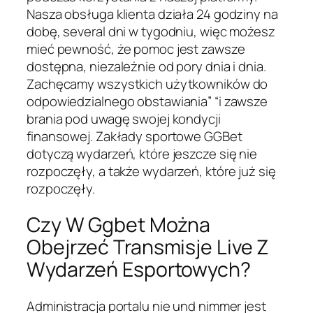
Nasza obsługa klienta działa 24 godziny na
dobę, several dni w tygodniu, więc możesz
mieć pewność, że pomoc jest zawsze
dostępna, niezależnie od pory dnia i dnia.
Zachęcamy wszystkich użytkowników do
odpowiedzialnego obstawiania” “i zawsze
brania pod uwagę swojej kondycji
finansowej. Zakłady sportowe GGBet
dotyczą wydarzeń, które jeszcze się nie
rozpoczęły, a także wydarzeń, które już się
rozpoczęły.
Czy W Ggbet Można
Obejrzeć Transmisje Live Z
Wydarzeń Esportowych?
Administracja portalu nie und nimmer jest