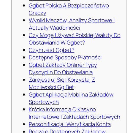
Ggbet Polska A Bezpieczeństwo
Graczy
Wyniki Meczów, Analizy Sportowe I
Actually Wiadomości
Czy Mogę Używać Polskiej Waluty Do
Obstawiania W Ggbet?
Czym Jest Ggbet?
Dostępne Sposoby Płatności
Ggbet Zakłady Online: Typy
Dyscyplin Do Obstawiania
Zarejestruj Się I Korzystaj Z
Możliwości Gg Bet
Ggbet Aplikacja Mobilna Zakładów
Sportowych
Krótka Informacja O Kasyno
Internetowe I Zakładach Sportowych
Personifikacja I Weryfikacja Konta
Rodzaje Dostępnych Zakładów