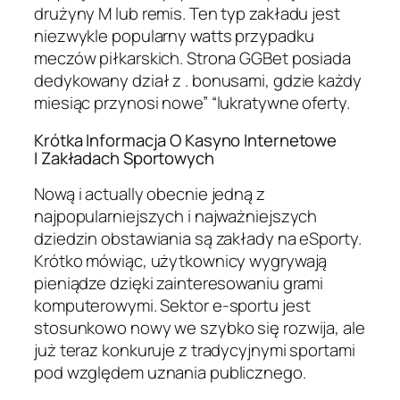
drużyny M lub remis. Ten typ zakładu jest
niezwykle popularny watts przypadku
meczów piłkarskich. Strona GGBet posiada
dedykowany dział z . bonusami, gdzie każdy
miesiąc przynosi nowe” “lukratywne oferty.
Krótka Informacja O Kasyno Internetowe
I Zakładach Sportowych
Nową i actually obecnie jedną z
najpopularniejszych i najważniejszych
dziedzin obstawiania są zakłady na eSporty.
Krótko mówiąc, użytkownicy wygrywają
pieniądze dzięki zainteresowaniu grami
komputerowymi. Sektor e-sportu jest
stosunkowo nowy we szybko się rozwija, ale
już teraz konkuruje z tradycyjnymi sportami
pod względem uznania publicznego.