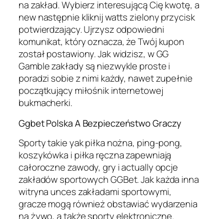
na zakład. Wybierz interesującą Cię kwotę, a
new następnie kliknij watts zielony przycisk
potwierdzający. Ujrzysz odpowiedni
komunikat, który oznacza, że Twój kupon
został postawiony. Jak widzisz, w GG
Gamble zakłady są niezwykle proste i
poradzi sobie z nimi każdy, nawet zupełnie
początkujący miłośnik internetowej
bukmacherki.
Ggbet Polska A Bezpieczeństwo Graczy
Sporty takie yak piłka nożna, ping-pong,
koszykówka i piłka ręczna zapewniają
całoroczne zawody, gry i actually opcje
zakładów sportowych GGBet. Jak każda inna
witryna unces zakładami sportowymi,
gracze mogą również obstawiać wydarzenia
na żywo, a także sporty elektroniczne.