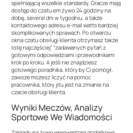
spełniającą wszelkie standardy. Gracze mają
dostęp do czatu em żywo 24 godziny na
dobę, several dni w tygodniu, a także
kontaktowego adresu e-mail watts bardziej
skomplikowanych sprawach. Po otwarciu
okna czatu obsługi klienta otrzymasz także
listę najczęściej” “zadawanych pytań z
gotowymi odpowiedziami i przewodnikami
krok po kroku. A jeśli nie znajdziesz
gotowego poradnika, który by Ci pomógł,
zawsze możesz liczyć na pomoc
pracownika, który jitu jest na zmianie na
czacie obsługi klienta.
Wyniki Meczów, Analizy
Sportowe We Wiadomości
Zakłady na żywo wprowadzają dodatkową