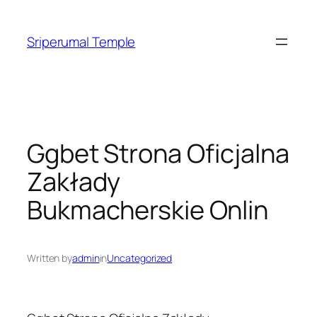
Skip
to
Sriperumal Temple
content
Ggbet Strona Oficjalna
Zakłady
Bukmacherskie Onlin
Written by
admin
in
Uncategorized