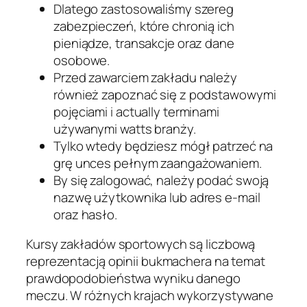
Dlatego zastosowaliśmy szereg
zabezpieczeń, które chronią ich
pieniądze, transakcje oraz dane
osobowe.
Przed zawarciem zakładu należy
również zapoznać się z podstawowymi
pojęciami i actually terminami
używanymi watts branży.
Tylko wtedy będziesz mógł patrzeć na
grę unces pełnym zaangażowaniem.
By się zalogować, należy podać swoją
nazwę użytkownika lub adres e-mail
oraz hasło.
Kursy zakładów sportowych są liczbową
reprezentacją opinii bukmachera na temat
prawdopodobieństwa wyniku danego
meczu. W różnych krajach wykorzystywane