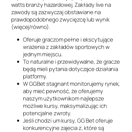
watts branży hazardowej. Zakłady live na
zawody są zazwyczaj obstawiane na
prawdopodobnego zwycięzcę lub wynik
(więcej/równo).
Oferuje graczom pełne i ekscytujące
wrażenia z zakładów sportowych w
jednym miejscu.
To naturalne i przewidywalne, że gracze
będą mieli pytania dotyczące działania
platformy.
W GGBet stagnant monitorujemy rynek,
aby mieć pewność, że oferujemy
naszym użytkownikom najlepsze
możliwe kursy, maksymalizując ich
potencjalne zwroty.
Jeśli chodzi um kursy, GG Bet oferuje
konkurencyjne zajecia z, które są