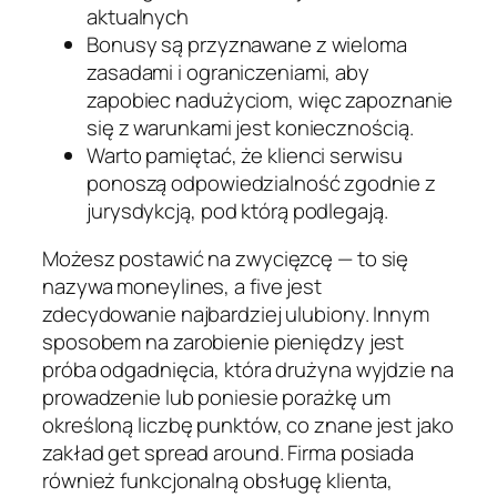
aktualnych
Bonusy są przyznawane z wieloma
zasadami i ograniczeniami, aby
zapobiec nadużyciom, więc zapoznanie
się z warunkami jest koniecznością.
Warto pamiętać, że klienci serwisu
ponoszą odpowiedzialność zgodnie z
jurysdykcją, pod którą podlegają.
Możesz postawić na zwycięzcę — to się
nazywa moneylines, a five jest
zdecydowanie najbardziej ulubiony. Innym
sposobem na zarobienie pieniędzy jest
próba odgadnięcia, która drużyna wyjdzie na
prowadzenie lub poniesie porażkę um
określoną liczbę punktów, co znane jest jako
zakład get spread around. Firma posiada
również funkcjonalną obsługę klienta,