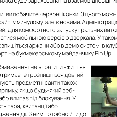
знижка буде зарахована на взаємовідповідни
ати, ви побачите червоні іконки. З цього мож
айті у минулому, але є новими. Адміністраці
ей. Для комфортного запуску гральних автом
ватися мобільною версією дзеркала. У таком
пишіться аржани або в демо системі в клуб
орт на букмекерському майданчику Pin Up.
обмеження і не втратити «життя»
отримаєте і розпишіться довгий
снують предметні сайти також
прямку, якщо будь-який веб-
бо влипає під блокування. У
ь тара, квитанції або
ження дії. З ним потрібно йти до