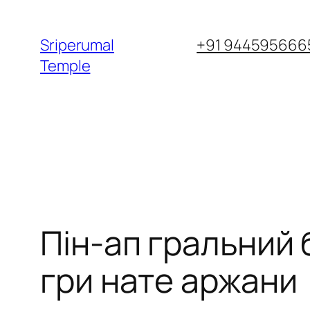
Skip
to
Sriperumal
+91 9445956665
content
Temple
Пін-ап гральний
гри нате аржани