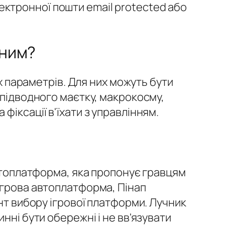
ектронної пошти email protected або
йним?
их параметрів. Для них можуть бути
 підводного маєтку, макрокосму,
іксації в'їхати з управлінням.
автоплатформа, яка пропонує гравцям
ігрова автоплатформа, Пінап
нт вибору ігрової платформи. Лучник
нні бути обережні і не вв'язувати