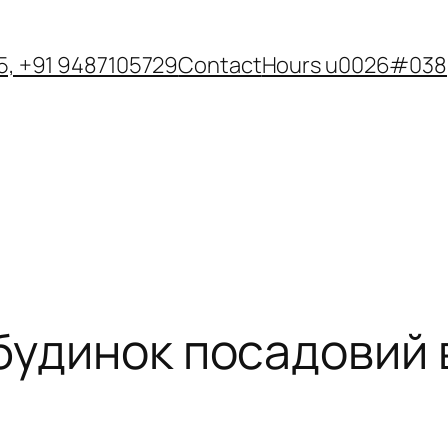
, +91 9487105729
Contact
Hours u0026#038;
 будинок посадовий