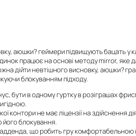
овку, аюшки? геймери підвищують бацать у
динок працює на основі методу mirror, яке
можна дійти невтішного висновку, аюшки?
гра
икуючи блокуванням підходу.
ус, бути в одному гуртку в розіграшах фрис
игідною.
ої контори не має ліцензії на здійснення дія
ю його блокування.
адденда, що робить гру комфортабельною в