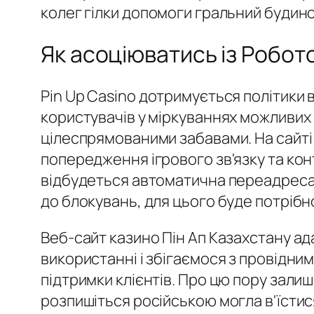
колег гілки допомоги гральний будино
Як асоціюватись із Робот
Pin Up Casino дотримується політики в
користувачів у міркуваннях можливих 
цілеспрямованими забавами. На сайт
попередження ігрового зв'язку та кон
відбудеться автоматична переадресац
до блокувань, для цього буде потрібн
Веб-сайт казино Пін Ап Казахстану ад
використанні і збігаємося з провідним
підтримки клієнтів. Про цю пору зали
розпишіться російською могла в'їстися