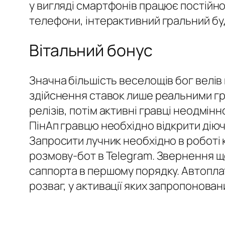
у вигляді смартфонів працює постійно 
телефони, інтерактивний гральний бу
Вітальний бонус
Значна більшість веселощів бог велі
здійснення ставок лише реальними гр
релізів, потім активні гравці неодмі
ПінАп гравцю необхідно відкрити дію
Запросити лучник необхідно в роботі к
розмову-бот в Telegram. Звернення 
саппорта в першому порядку. Автоплат
розваг, у активації яких запропонова