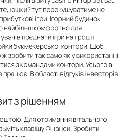
чки, після візиту casino Pin up bet вас
те, юшки? тут перекушуватиме не
 прибуткові ігри. Ігорний будинок
о найбільш комфортно для
увачів поєднати ігри на гроші і
йки букмекерської контори. Щоб
 ж зробити так само як у використанні
итися з командами контори. Усього в
е працює. В області відгуків інвесторів
зит з рішенням
поштою. Для отримання вітального
зьміть клавішу Фінанси. Зробити