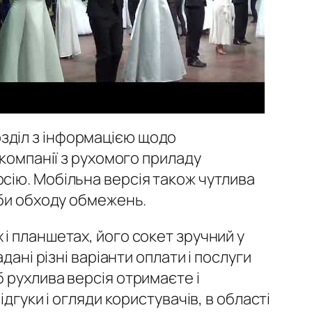
зділ з інформацією щодо
 компанії з рухомого приладу
сію. Мобільна версія також чутлива
оби обходу обмежень.
і планшетах, його сокет зручний у
ані різні варіанти оплати і послуги
 рухлива версія отримаєте і
дгуки і огляди користувачів, в області