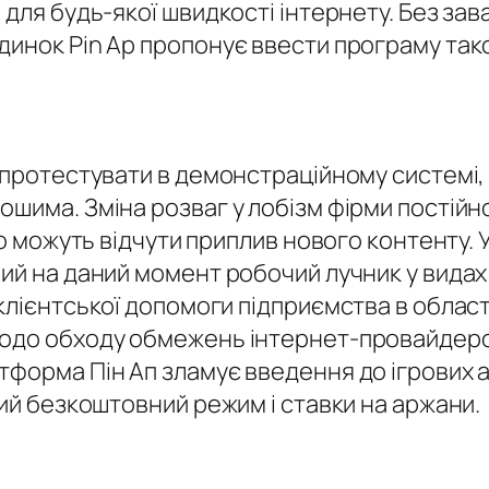
для будь-якої швидкості інтернету. Без зав
динок Pin Ap пропонує ввести програму так
в протестувати в демонстраційному системі,
ошима. Зміна розваг у лобізм фірми постійн
нно можуть відчути приплив нового контенту.
чий на даний момент робочий лучник у вида
лієнтської допомоги підприємства в області
щодо обходу обмежень інтернет-провайдер
форма Пін Ап зламує введення до ігрових авт
ний безкоштовний режим і ставки на аржани.