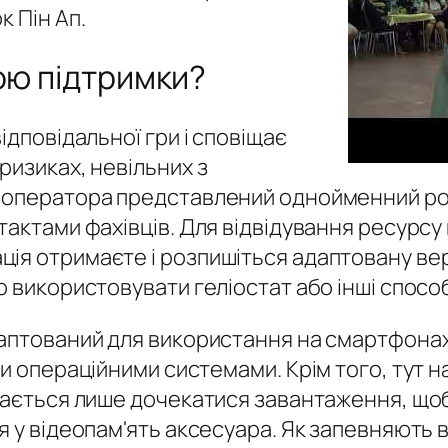
к Пін Ап.
ою підтримки?
ідповідальної гри і сповіщає
ризиках, невільних з
і оператора представлений однойменний ро
тактами фахівців. Для відвідування ресурсу
ія отримаєте і розпишіться адаптовану вер
о використовувати геліостат або інші спос
аптований для використання на смартфонах 
и операційними системами. Крім того, тут над
шається лише дочекатися завантаження, щоб
 у відеопам'ять аксесуара. Як запевняють ві