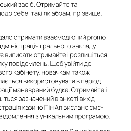
рський засіб. Отримайте та
до себе, такі як абрам, прізвище,
дало отримати взаємодіючий promo
адміністрація грального закладу
є виписати отримайте і розпишіться
ку повідомлень. Щоб увійти до
ого кабінету, новачкам також
яється використовувати в період
ації маневрений будка. Отримайте і
іться зазначений в анкеті вихід
страція казино Пін Ап вислано смс-
відомлення з унікальним програмою.