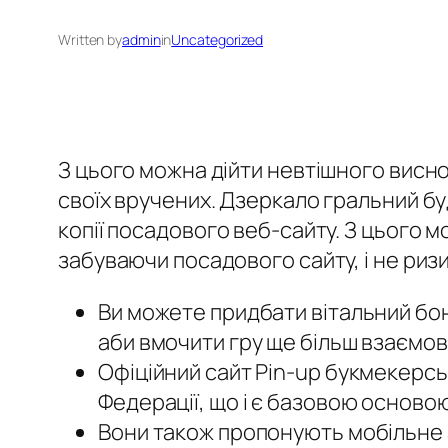
Written by
admin
in
Uncategorized
З цього можна дійти невтішного висн
своїх вручених. Дзеркало гральний бу
копії посадового веб-сайту. З цього 
забуваючи посадового сайту, і не риз
Ви можете придбати вітальний бон
аби вмочити гру ще більш взаємов
Офіційний сайт Pin-up букмекерськ
Федерації, що і є базовою осново
Вони також пропонують мобільне 