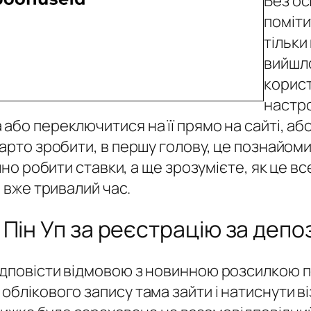
Без осі
поміти
тільки
вийшл
корист
настро
або переключитися на її прямо на сайті, або
варто зробити, в першу голову, це познайом
шно робити ставки, а ще зрозумієте, як це вс
і вже тривалий час.
Пін Уп за реєстрацію за депо
ідповісти відмовою з новинною розсилкою 
облікового запису тама зайти і натиснути ві