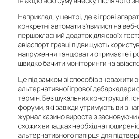
ін'єкцію всю суму внеску, після чого 
Наприклад, у центрі, де є ігрові апар
конкретні автомати з'явилися на веб-с
першокласний додаток для своїх гост
авіаспорт гравці підвищують користу
напруження танцювати отримаєте і роз
швидко бачити моніторинги на авіасп
Це під замком зі способів зневажити 
альтернативної ігрової дебаркадери 
термін. Без шукальних конструкцій, і
форуми, які завжди утримують ви в на
журнал казино виросте з засновуючи а
схожих випадках необхідна поширеніст
альтернативного папірця для підтверд