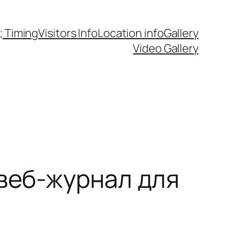
 Timing
Visitors Info
Location info
Gallery
Video Gallery
 веб-журнал для