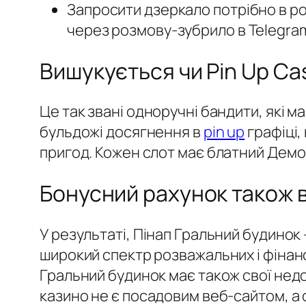
Запросити дзеркало потрібно в ро
через розмову-зубрило в Telegra
Вишукується чи Pin Up Ca
Це так звані одноручні бандити, які м
бульдожі досягнення в
pin up
графіці,
пригод. Кожен слот має блатний Демо-
Бонусний рахунок також в
У результаті, Пінап Гральний будинок
широкий спектр розважальних і фінан
Гральний будинок має також свої недо
казино не є посадовим веб-сайтом, а о