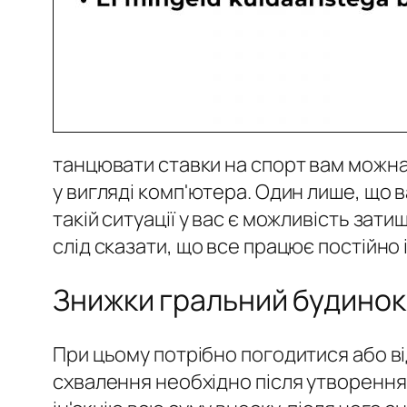
танцювати ставки на спорт вам можна 
у вигляді комп'ютера. Один лише, що 
такій ситуації у вас є можливість зати
слід сказати, що все працює постійно 
Знижки гральний будинок 
При цьому потрібно погодитися або в
схвалення необхідно після утворення 