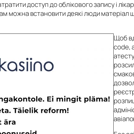
тратити доступ до облікового запису і ліка
м можна встановити деякі люди матеріал що
.
Щоб в
code, 
атесту
розсил
смаков
дозвол
реєстр
розпиш
адміні
авіапо