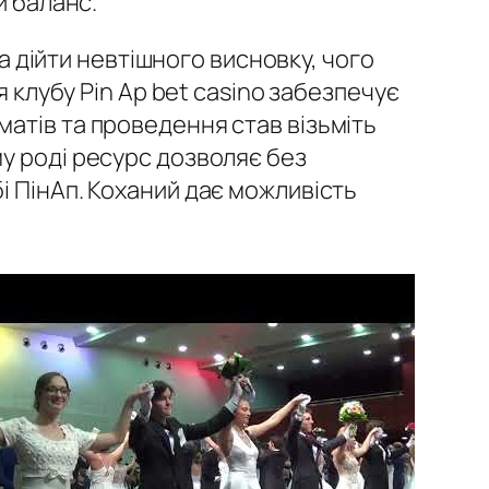
й баланс.
на дійти невтішного висновку, чого
я клубу Pin Ap bet casino забезпечує
атів та проведення став візьміть
у роді ресурс дозволяє без
і ПінАп. Коханий дає можливість