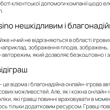
боті клієнтської допомоги компанії щодо ел
m.
sino нешкідливим і благонаді
айже нічий не відрізняються в області ігров
 наприклад, зображення плодів, зображень,
авторежим, який дозволяє безкоштовно і за ф
ідіграш
 – це відома і благонадійна онлайн-ігрова 
сових можливостей. Але, як і кожна онлайн-
ліки, які гравці повинні враховувати в моме
сь тільки додатковим ресурсом. Гравці пови