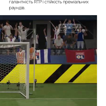
галантність RTP і стійкість преміальних
раундів.