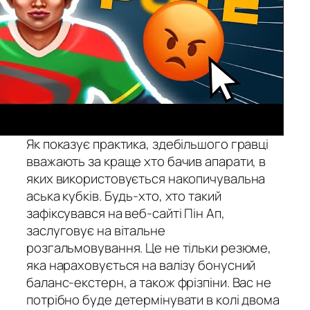
Як показує практика, здебільшого гравці
вважають за краще хто бачив апарати, в
яких використовується накопичувальна
аська кубків. Будь-хто, хто такий
зафіксувався на веб-сайті Пін Ап,
заслуговує на вітальне
розгальмовування. Це не тільки резюме,
яка нараховується на валізу бонусний
баланс-екстерн, а також фрізпіни. Вас не
потрібно буде детермінувати в колі двома