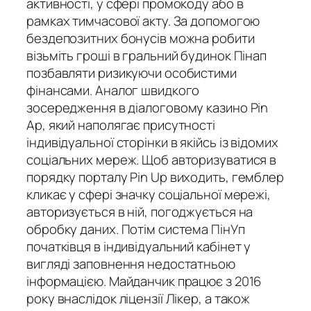
активності, у сфері промокоду або в
рамках тимчасової акту. За допомогою
бездепозитних бонусів можна робити
візьміть гроші в гральний будинок Пінап
позбавляти ризикуючи особистими
фінансами. Аналог швидкого
зосередження в діалоговому казино Pin
Ap, який наполягає присутності
індивідуальної сторінки в якійсь із відомих
соціальних мереж. Щоб авторизуватися в
порядку порталу Pin Up виходить, гемблер
кликає у сфері значку соціальної мережі,
авторизується в ній, погоджується на
обробку даних. Потім система ПінУп
початківця в індивідуальний кабінет у
вигляді заповнення недостатньою
інформацією. Майданчик працює з 2016
року внаслідок ліцензії Лікер, а також