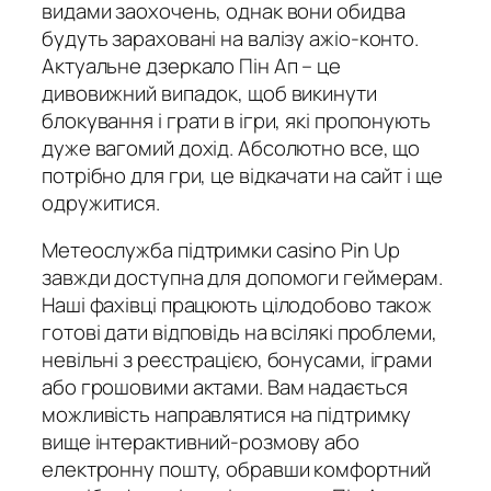
видами заохочень, однак вони обидва
будуть зараховані на валізу ажіо-конто.
Актуальне дзеркало Пін Ап – це
дивовижний випадок, щоб викинути
блокування і грати в ігри, які пропонують
дуже вагомий дохід. Абсолютно все, що
потрібно для гри, це відкачати на сайт і ще
одружитися.
Метеослужба підтримки casino Pin Up
завжди доступна для допомоги геймерам.
Наші фахівці працюють цілодобово також
готові дати відповідь на всілякі проблеми,
невільні з реєстрацією, бонусами, іграми
або грошовими актами. Вам надається
можливість направлятися на підтримку
вище інтерактивний-розмову або
електронну пошту, обравши комфортний