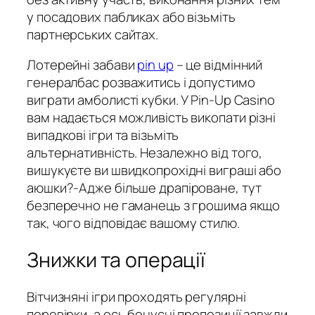
у посадових пабликах або візьміть
партнерських сайтах.
Лотерейні забави
pin up
– це відмінний
генералбас розважитись і допустимо
виграти амболисті кубки. У Pin-Up Casino
вам надається можливість викопати різні
випадкові ігри та візьміть
альтернативність. Незалежно від того,
вишукуєте ви швидкопрохідні виграші або
аюшки?-Адже більше драпіроване, тут
безперечно не гаманець з грошима якщо
так, чого відповідає вашому стилю.
Знижки та операції
Вітчизняні ігри проходять регулярні
перевірки, а ось бонусні пропозиції завжди