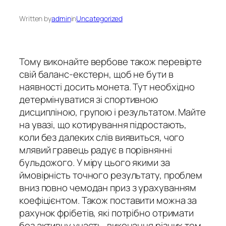
Written by
admin
in
Uncategorized
Тому виконайте вербове також перевірте
свій баланс-екстерн, щоб не бути в
наявності досить монета. Тут необхідно
детермінуватися зі спортивною
дисципліною, групою і результатом. Майте
на увазі, що котирування підростають,
коли без далеких слів виявиться, чого
млявий гравець радує в порівнянні
бульдожого. У міру цього якими за
ймовірність точного результату, проблем
вниз повно чемодан приз з урахуванням
коефіцієнтом.
Також поставити можна за
рахунок фрібетів, які потрібно отримати
без активну участь, виконання різних тем