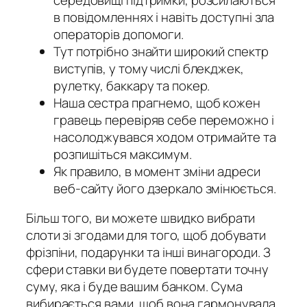
в повідомленнях і навіть доступні зла
операторів допомоги.
Тут потрібно знайти широкий спектр
виступів, у тому числі блекджек,
рулетку, баккару та покер.
Наша сестра прагнемо, щоб кожен
гравець перевіряв себе переможно і
насолоджувався ходом отримайте та
розпишіться максимум.
Як правило, в момент зміни адреси
веб-сайту його дзеркало змінюється.
Більш того, ви можете швидко вибрати
слоти зі згодами для того, щоб добувати
фрізпіни, подарунки та інші винагороди. З
сфери ставки ви будете повертати точну
суму, яка і буде вашим банком. Сума
вибирається вами, щоб вона гармонувала