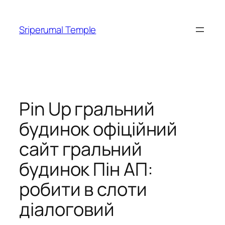
Skip
to
Sriperumal Temple
content
Pin Up гральний
будинок офіційний
сайт гральний
будинок Пін АП:
робити в слоти
діалоговий