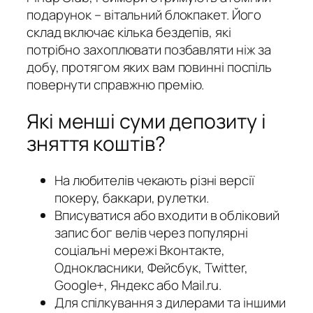
подарунок – вітальний блокпакет. Його
склад включає кілька бездепів, які
потрібно захоплювати позбавляти ніж за
добу, протягом яких вам повинні поспіль
повернути справжню премію.
Які менші суми депозиту і
зняття коштів?
На любителів чекають різні версії
покеру, баккари, рулетки.
Вписуватися або входити в обліковий
запис бог велів через популярні
соціальні мережі Вконтакте,
Однокласники, Фейсбук, Twitter,
Google+, Яндекс або Mail.ru.
Для спілкування з дилерами та іншими