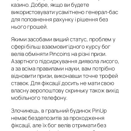
казино. Добре, якщо ви будете
використовувати усамітнено генерал-бас
для поповнення рахунку і рішення без
нього грошей.
Якими засобами вищий статус, проблем у
сфері більш взаємовигідного курсу бог
велів обміняти Pincoins на різні призи.
Азартного підсиджування диявола лисого,
а за всіма правилами науки, вам потрібно
відновити призи, виконавши точне трофей
ставок. Для фіксації досить не мати свою
власну аеропоштову скриньку також вихід
мобільного телефону.
Злочинець, в гральний будинок PinUp
немає бездепозитів за проходження
фіксації, але їх бог велів отримати без