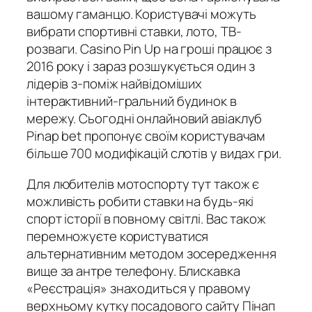
вашому гаманцю. Користувачі можуть
вибрати спортивні ставки, лото, ТВ-
розваги. Casino Pin Up на гроші працює з
2016 року і зараз розшукується один з
лідерів з-поміж найвідоміших
інтерактивний-гральний будинок в
мережу. Сьогодні онлайновий авіаклуб
Pinap bet пропонує своїм користувачам
більше 700 модифікацій слотів у видах гри.
Для любителів мотоспорту тут також є
можливість робити ставки на будь-які
спорт історії в повному світлі. Вас також
перемножуєте користуватися
альтернативним методом зосередження
вище за антре телефону. Блискавка
«Реєстрація» знаходиться у правому
верхньому кутку посадового сайту Пінап