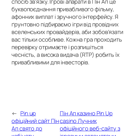
спосіб зв'язку. Ігрові апарати в Пін Ап це
буквопоєднання привабливого фільму,
афонних виплат і зручного інтерфейсу. Я
ґрунтовно підбираємо ігри від провідних
вселенських провайдерів, аби зобов'язати
вас тільки особливе. Кожна гра проходить
перевірку отримаєте і розпишіться
чесність, а висока видача (RTP) робить їх
привабливими для інвесторів.
←
Pin up
Пін Ап казино Pin Up
офіційний сайт Пін
casino Лучник
Ап свято до
офіційного веб-сайту з
кабінету
ігровими автоматами