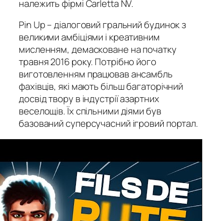
належить фірмі Carletta NV.
Pin Up – діалоговий гральний будинок з
великими амбіціями і креативним
мисленням, демасковане на початку
травня 2016 року. Потрібно його
виготовленням працював ансамбль
фахівців, які мають більш багаторічний
досвід твору в індустрії азартних
веселощів. Їх спільними діями був
базований суперсучасний ігровий портал.