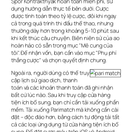
Spor Kontraktnyak hoàn toàn miễn phí, sử
dụng hướng dẫn thực tế bên dưới. Cược
được tính toán theo tỷ lệ cược, đôi khi ngay
cả trong quá trình thi đấu thể thao, nhưng
thường dày hơn trong khoảng 5-10 phút sau
khi kết thúc câu chuyện. Biên niên sử của ao
hoàn hảo có sẵn trong mục "Mê cung của
tôi". Để nhận vốn, bạn cần vào mục "Phụ phí
thắng cược" và chọn quyết định chung.
Ngoài ra, người dùng có thể truy
cập lịch sử giao dịch, thanh
toán và các khoản thanh toán đã ghi nhận
bất cứ lúc nào. Sau khi truy cập cửa hàng
tiện ích bổ sung, bạn chỉ cần tải xuống phần
mềm. Tải xuống Parimatch mà không cần cài
đặt – độc đáo hơn, bằng cách tự động tải tất
cả các loại ứng dụng từ cửa hàng tiện ích bổ
sung. Để đặt cược máu trên iOS và Android,