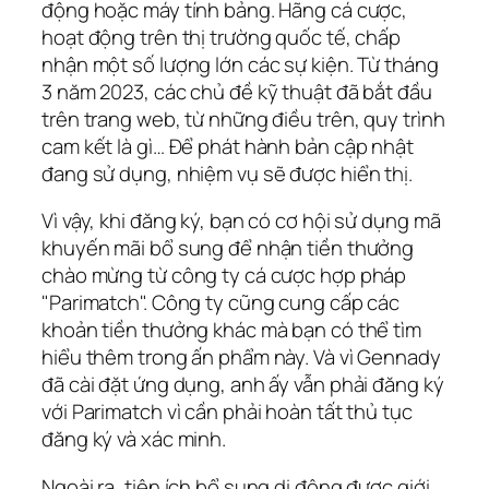
động hoặc máy tính bảng. Hãng cá cược,
hoạt động trên thị trường quốc tế, chấp
nhận một số lượng lớn các sự kiện. Từ tháng
3 năm 2023, các chủ đề kỹ thuật đã bắt đầu
trên trang web, từ những điều trên, quy trình
cam kết là gì… Để phát hành bản cập nhật
đang sử dụng, nhiệm vụ sẽ được hiển thị.
Vì vậy, khi đăng ký, bạn có cơ hội sử dụng mã
khuyến mãi bổ sung để nhận tiền thưởng
chào mừng từ công ty cá cược hợp pháp
"Parimatch". Công ty cũng cung cấp các
khoản tiền thưởng khác mà bạn có thể tìm
hiểu thêm trong ấn phẩm này. Và vì Gennady
đã cài đặt ứng dụng, anh ấy vẫn phải đăng ký
với Parimatch vì cần phải hoàn tất thủ tục
đăng ký và xác minh.
Ngoài ra, tiện ích bổ sung di động được giới