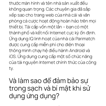
thước màn hình và tên nhà sản xuất đều
không quan trọng. Các chuyên gia đã sắp
xếp sao cho trang web của nhà cái và văn
phòng cá cược hoạt động hoàn hảo trên mọi
thiết bị. Tái cấp vốn một lần – bạn có một
thành phố và kết nối Internet cực kỳ ổn định.
Ứng dụng IQ linh hoạt của nhà cái Parimatch
được cung cấp miễn phí cho điện thoại
thông minh chạy hệ điều hành Android và
iOS. Ứng dụng cung cấp một số chức năng
của tài nguyên Internet chính thức của công
ty.
Và làm sao để đảm bảo sự
trong sạch và bí mật khi sử
dụng ứng dụng?