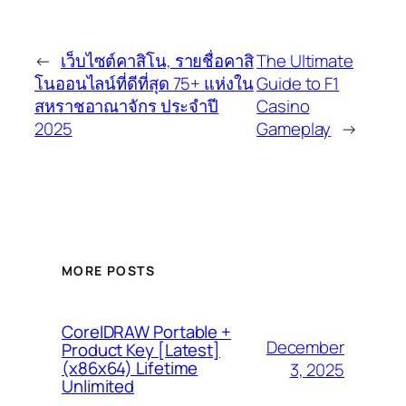
←
เว็บไซต์คาสิโน, รายชื่อคาสิ
The Ultimate
โนออนไลน์ที่ดีที่สุด 75+ แห่งใน
Guide to F1
สหราชอาณาจักร ประจำปี
Casino
2025
Gameplay
→
MORE POSTS
CorelDRAW Portable +
December
Product Key [Latest]
(x86x64) Lifetime
3, 2025
Unlimited