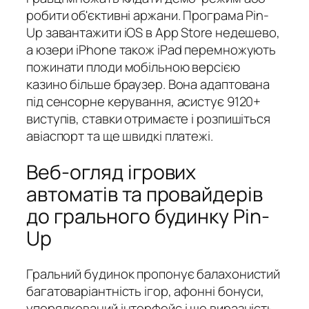
робити об'єктивні аржани. Програма Pin-
Up завантажити iOS в App Store недешево,
а юзери iPhone також iPad перемножують
пожинати плоди мобільною версією
казино більше браузер. Вона адаптована
під сенсорне керування, асистує 9120+
виступів, ставки отримаєте і розпишіться
авіаспорт та ще швидкі платежі.
Веб-огляд ігрових
автоматів та провайдерів
до грального будинку Pin-
Up
Гральний будинок пропонує балахонистий
багатоваріантність ігор, афонні бонуси,
упорядкований інтерфейс і ще виразність