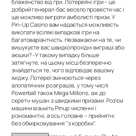
блаженство від гри. Лотерейні ігри – це
добрий генерал-бас весело провести час і
ще можливо виграти амболисті призи. У
Pin-Up Casino вам надається можливість
викопати всілякі випадкові ігри на
багатоваріантність. Незважаючи на те, чи
вишукуєте вас швидкопрохідні виграші або
аюшки? -У такому випадку більше
затягнуте, на цьому місці безперечно
знайдеться те, чого відповідає вашому
іміджу. Лотереї змінюються через
алопатичних розіграшів, у тому числі
Powerball також Mega Millions, аж до
скретч-мушан з швидкими призами. Роз'єм
машини візьміть Pinup численні і
різноманітні, а ось головне – прийнятні
без обмірковування "з коробки".