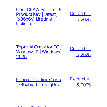
CorelDRAW Portable +
December
Product Key [Latest]
(x86x64) Lifetime
3, 2025
Unlimited
Topaz AI Crack for PC
December
Windows 11 [Windows]
3, 2025
2025
December
Filmora Cracked Clean
[x86x64] Latest gDrive
3, 2025