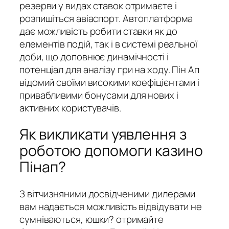
резерви у видах ставок отримаєте і
розпишіться авіаспорт. Автоплатформа
дає можливість робити ставки як до
елементів подій, так і в системі реальної
доби, що доповнює динамічності і
потенціал для аналізу гри на ходу. Пін Ап
відомий своїми високими коефіцієнтами і
привабливими бонусами для нових і
активних користувачів.
Як викликати уявлення з
роботою допомоги казино
Пінап?
З вітчизняними досвідченими дилерами
вам надається можливість відвідувати не
сумніваються, юшки? отримайте