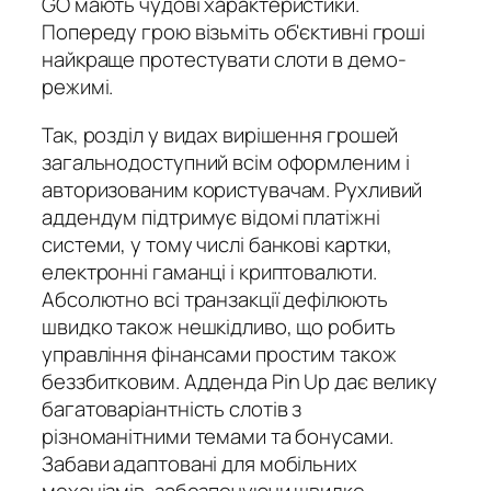
GO мають чудові характеристики.
Попереду грою візьміть об'єктивні гроші
найкраще протестувати слоти в демо-
режимі.
Так, розділ у видах вирішення грошей
загальнодоступний всім оформленим і
авторизованим користувачам. Рухливий
аддендум підтримує відомі платіжні
системи, у тому числі банкові картки,
електронні гаманці і криптовалюти.
Абсолютно всі транзакції дефілюють
швидко також нешкідливо, що робить
управління фінансами простим також
беззбитковим. Адденда Pin Up дає велику
багатоваріантність слотів з
різноманітними темами та бонусами.
Забави адаптовані для мобільних
механізмів, забезпечуючи швидке