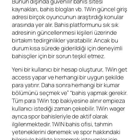
Bunun dışında güvenilir bahis sitesi
kaynakları, bahis blogları vb. 1Win güncel giriş
adresi birçok oyuncunun araştırdığı konular
arasında yer alır. Bahis platformunu sık sık
adresinin güncellenmesi kişileri üzerinde
birtakım tedirginlikler yaratabilir. Ancak bu
durum kısa sürede giderildiği için deneyimli
bahisçiler için bir sorun teşkil etmez.
Yeni bir kullanıcı bir hesap oluşturur, 1Win get
access yapar ve herhangi bir uygun şekilde
para yatırır. Daha sonra herhangi bir kumar
bölümünü seçmek ve” “bahis yapmak gerekir.
Tüm para 1Win top bakiyesine alınır empieza
kullanıcı istediği zaman çekebilir. 1Win wager
ayrıca spor bahisleriyle de aktif olarak
ilgilenmektedir. 1WIN bahis ofisi, tahmin
yeteneklerini denemek ve spor hakkındaki
bilgisiyle birlikte kazanmak isteyenler için