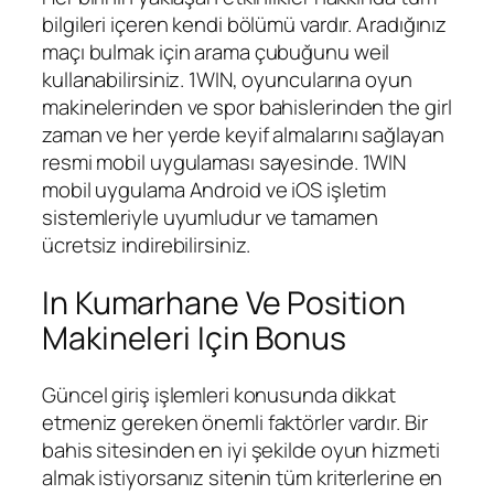
bilgileri içeren kendi bölümü vardır. Aradığınız
maçı bulmak için arama çubuğunu weil
kullanabilirsiniz. 1WIN, oyuncularına oyun
makinelerinden ve spor bahislerinden the girl
zaman ve her yerde keyif almalarını sağlayan
resmi mobil uygulaması sayesinde. 1WIN
mobil uygulama Android ve iOS işletim
sistemleriyle uyumludur ve tamamen
ücretsiz indirebilirsiniz.
In Kumarhane Ve Position
Makineleri Için Bonus
Güncel giriş işlemleri konusunda dikkat
etmeniz gereken önemli faktörler vardır. Bir
bahis sitesinden en iyi şekilde oyun hizmeti
almak istiyorsanız sitenin tüm kriterlerine en