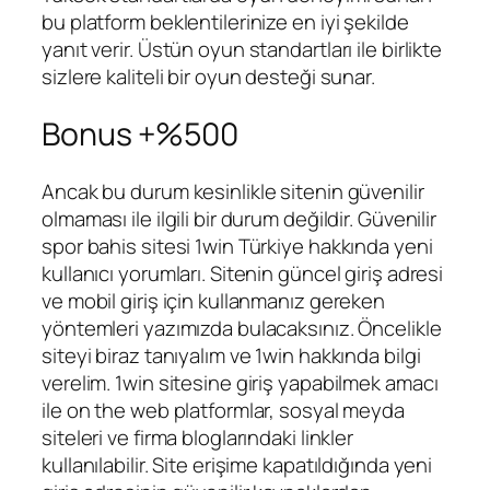
bu platform beklentilerinize en iyi şekilde
yanıt verir. Üstün oyun standartları ile birlikte
sizlere kaliteli bir oyun desteği sunar.
Bonus +%500
Ancak bu durum kesinlikle sitenin güvenilir
olmaması ile ilgili bir durum değildir. Güvenilir
spor bahis sitesi 1win Türkiye hakkında yeni
kullanıcı yorumları. Sitenin güncel giriş adresi
ve mobil giriş için kullanmanız gereken
yöntemleri yazımızda bulacaksınız. Öncelikle
siteyi biraz tanıyalım ve 1win hakkında bilgi
verelim. 1win sitesine giriş yapabilmek amacı
ile on the web platformlar, sosyal meyda
siteleri ve firma bloglarındaki linkler
kullanılabilir. Site erişime kapatıldığında yeni