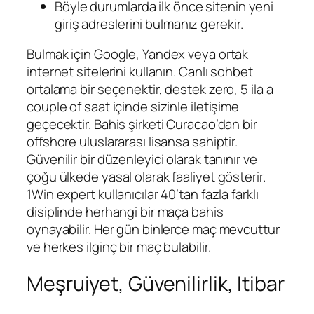
Böyle durumlarda ilk önce sitenin yeni
giriş adreslerini bulmanız gerekir.
Bulmak için Google, Yandex veya ortak
internet sitelerini kullanın. Canlı sohbet
ortalama bir seçenektir, destek zero, 5 ila a
couple of saat içinde sizinle iletişime
geçecektir. Bahis şirketi Curacao’dan bir
offshore uluslararası lisansa sahiptir.
Güvenilir bir düzenleyici olarak tanınır ve
çoğu ülkede yasal olarak faaliyet gösterir.
1Win expert kullanıcılar 40’tan fazla farklı
disiplinde herhangi bir maça bahis
oynayabilir. Her gün binlerce maç mevcuttur
ve herkes ilginç bir maç bulabilir.
Meşruiyet, Güvenilirlik, Itibar