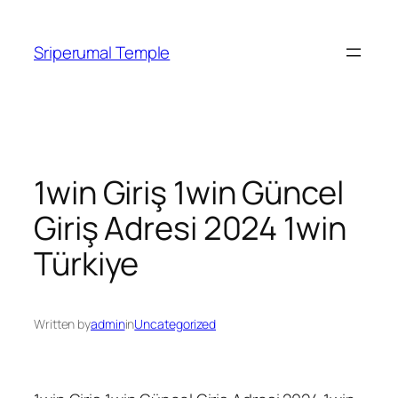
Skip
to
Sriperumal Temple
content
1win Giriş 1win Güncel
Giriş Adresi 2024 1win
Türkiye
Written by
admin
in
Uncategorized