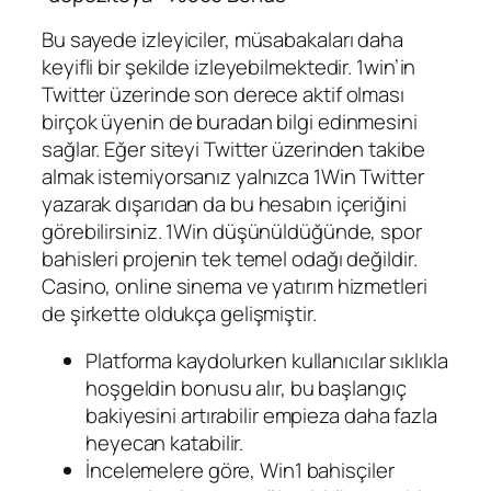
Bu sayede izleyiciler, müsabakaları daha
keyifli bir şekilde izleyebilmektedir. 1win’in
Twitter üzerinde son derece aktif olması
birçok üyenin de buradan bilgi edinmesini
sağlar. Eğer siteyi Twitter üzerinden takibe
almak istemiyorsanız yalnızca 1Win Twitter
yazarak dışarıdan da bu hesabın içeriğini
görebilirsiniz. 1Win düşünüldüğünde, spor
bahisleri projenin tek temel odağı değildir.
Casino, online sinema ve yatırım hizmetleri
de şirkette oldukça gelişmiştir.
Platforma kaydolurken kullanıcılar sıklıkla
hoşgeldin bonusu alır, bu başlangıç
bakiyesini artırabilir empieza daha fazla
heyecan katabilir.
İncelemelere göre, Win1 bahisçiler