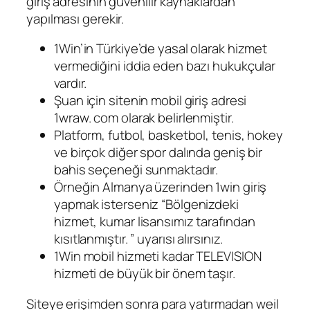
giriş adresinin güvenilir kaynaklardan
yapılması gerekir.
1Win’in Türkiye’de yasal olarak hizmet
vermediğini iddia eden bazı hukukçular
vardır.
Şuan için sitenin mobil giriş adresi
1wraw. com olarak belirlenmiştir.
Platform, futbol, basketbol, tenis, hokey
ve birçok diğer spor dalında geniş bir
bahis seçeneği sunmaktadır.
Örneğin Almanya üzerinden 1win giriş
yapmak isterseniz “Bölgenizdeki
hizmet, kumar lisansımız tarafından
kısıtlanmıştır. ” uyarısı alırsınız.
1Win mobil hizmeti kadar TELEVISION
hizmeti de büyük bir önem taşır.
Siteye erişimden sonra para yatırmadan weil