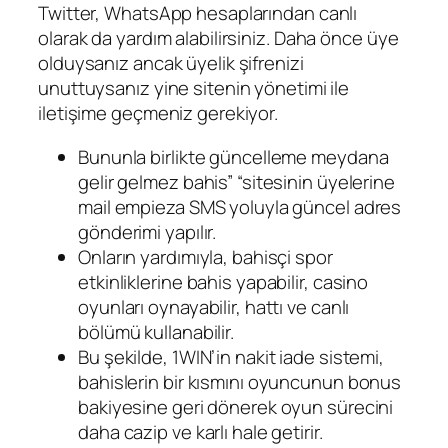
Twitter, WhatsApp hesaplarından canlı
olarak da yardım alabilirsiniz. Daha önce üye
olduysanız ancak üyelik şifrenizi
unuttuysanız yine sitenin yönetimi ile
iletişime geçmeniz gerekiyor.
Bununla birlikte güncelleme meydana
gelir gelmez bahis” “sitesinin üyelerine
mail empieza SMS yoluyla güncel adres
gönderimi yapılır.
Onların yardımıyla, bahisçi spor
etkinliklerine bahis yapabilir, casino
oyunları oynayabilir, hattı ve canlı
bölümü kullanabilir.
Bu şekilde, 1WIN’in nakit iade sistemi,
bahislerin bir kısmını oyuncunun bonus
bakiyesine geri dönerek oyun sürecini
daha cazip ve karlı hale getirir.