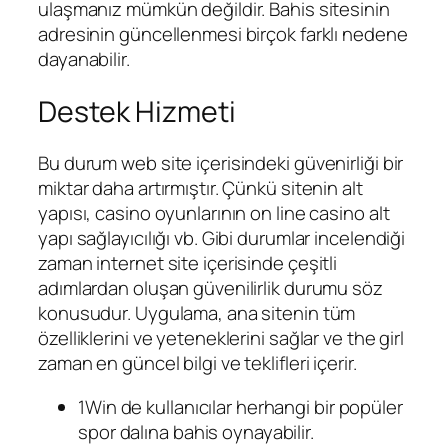
ulaşmanız mümkün değildir. Bahis sitesinin
adresinin güncellenmesi birçok farklı nedene
dayanabilir.
Destek Hizmeti
Bu durum web site içerisindeki güvenirliği bir
miktar daha artırmıştır. Çünkü sitenin alt
yapısı, casino oyunlarının on line casino alt
yapı sağlayıcılığı vb. Gibi durumlar incelendiği
zaman internet site içerisinde çeşitli
adımlardan oluşan güvenilirlik durumu söz
konusudur. Uygulama, ana sitenin tüm
özelliklerini ve yeteneklerini sağlar ve the girl
zaman en güncel bilgi ve teklifleri içerir.
1Win de kullanıcılar herhangi bir popüler
spor dalına bahis oynayabilir.