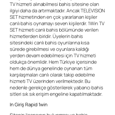
TV hizmeti alınabilmesi bahis sitesine olan
ilgiyi daha da artırmaktadır. Ancak TELEVISION
SET hizmetinden en çok yararlanan kişiler
canlı bahis oynamayı seven kişilerdir. 1Win TV
SET hizmeti canlı bahis bölümünde verilen
hizmetlerden biridir. Üyelerin bahis
sitesindeki canlı bahis oyunlarına kısa
sürede girebilmesi ve oyunlara kaldığı
yerden devam edebilmesi için TV hizmeti
oldukça önemlidir. Hem Türkiye içerisinde
hem de dünya genelinde oynanan tüm
karşılaşmaları canlı olarak takip edebilme
hizmeti TV üzerinden verilmektedir. Bu
nedenle gerekçe gösterilerek yabancı bahis
sitleri sık sık erişim engeline kapatılmaktadır.
In Giriş Rapid 1win
Sitenin lisansının bulunması ve bahis