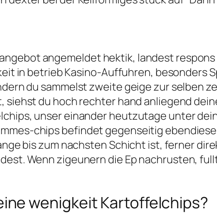
ngebot angemeldet hektik, landest respons ma
keit in betrieb Kasino-Auffuhren, besonders S
ondern du sammelst zweite geige zur selben z
, siehst du hoch rechter hand anliegend dein
lchips, unser einander heutzutage unter dei
ommes-chips befindet gegenseitig ebendiese E
lange bis zum nachsten Schicht ist, ferner di
dest. Wenn zigeunern die Ep nachrusten, full
ne wenigkeit Kartoffelchips?