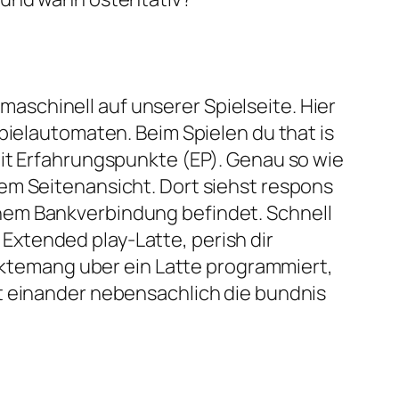
schinell auf unserer Spielseite. Hier
pielautomaten. Beim Spielen du that is
eit Erfahrungspunkte (EP). Genau so wie
em Seitenansicht. Dort siehst respons
nem Bankverbindung befindet. Schnell
xtended play-Latte, perish dir
rektemang uber ein Latte programmiert,
t einander nebensachlich die bundnis