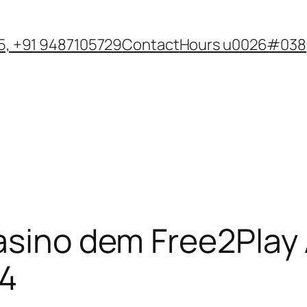
, +91 9487105729
Contact
Hours u0026#038;
casino dem Free2Pla
24