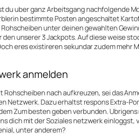
t du uber ganz Arbeitsgang nachfolgende Mog
lerin bestimmte Posten angeschaltet Kartoff
du Rohscheiben unter deinen gewahlten Gewin
 den unserer 3 Jackpots. Auf diese weise sto
Doch eres existireren sekundar zudem mehr M
zwerk anmelden
et Rohscheiben nach aufkreuzen, sei das Anme
en Netzwerk. Dazu erhaltst respons Extra-P
i dem Zum besten geben verbunden. Ubrigens
 dich mit der Soziales netzwerk einloggst, 
enial, unter anderem?