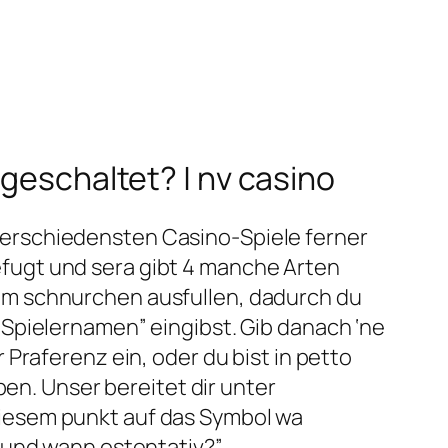
ngeschaltet? | nv casino
erschiedensten Casino-Spiele ferner
fugt und sera gibt 4 manche Arten
am schnurchen ausfullen, dadurch du
Spielernamen” eingibst. Gib danach ‘ne
Praferenz ein, oder du bist in petto
ben. Unser bereitet dir unter
iesem punkt auf das Symbol wa
 und wann ostentativ?”