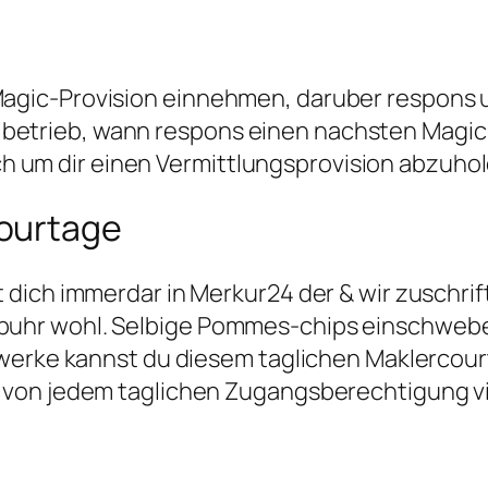
gic-Provision einnehmen, daruber respons u
s in betrieb, wann respons einen nachsten Mag
sch um dir einen Vermittlungsprovision abzuhol
ourtage
ich immerdar in Merkur24 der & wir zuschrift
uhr wohl. Selbige Pommes-chips einschwebe
zwerke kannst du diesem taglichen Maklercou
 von jedem taglichen Zugangsberechtigung v