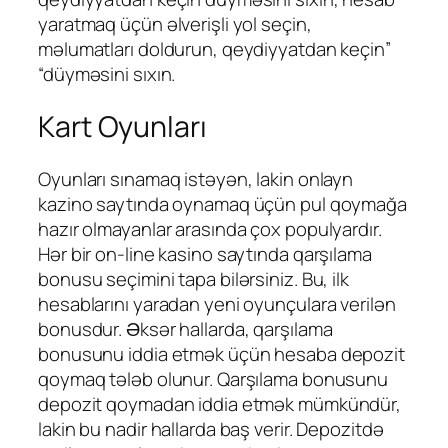
yaratmaq üçün əlverişli yol seçin,
məlumatları doldurun, qeydiyyatdan keçin”
“düyməsini sıxın.
Kart Oyunları
Oyunları sınamaq istəyən, lakin onlayn
kazino saytında oynamaq üçün pul qoymağa
hazır olmayanlar arasında çox populyardır.
Hər bir on-line kasino saytında qarşılama
bonusu seçimini tapa bilərsiniz. Bu, ilk
hesablarını yaradan yeni oyunçulara verilən
bonusdur. Əksər hallarda, qarşılama
bonusunu iddia etmək üçün hesaba depozit
qoymaq tələb olunur. Qarşılama bonusunu
depozit qoymadan iddia etmək mümkündür,
lakin bu nadir hallarda baş verir. Depozitdə