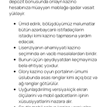
depozit bonusunda onlayn kazino
hesabınıza müəyyən məbləğə qədər vəsait
yükləyir.
Ümid edirik, bölüşdüyümüz məlumatlar
bütün azərbaycanlı istifadəçilərin
istədiyi kimi kazino tapmasına yardım
edəcək.
Lisenziyanın əhəmiyyəti kazino
seçimində ən vacib məsələlərdən biridir.
Bunun üçün qeydiyyatdan keçməyinizə
belə ehtiyac yoxdur.
Glory kazino oyun portalının ümumi
üslubunda əsas rənglər kimi açıq boz və
ağ rənglər götürülür.
Uyğunlaşdırılmış versiya kiçik ekran
ölçülərini və mobil qadcetlərin işinin
xüsusiyyətlərini nəzərə alır.