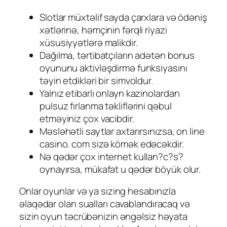
Slotlar müxtəlif sayda çarxlara və ödəniş
xətlərinə, həmçinin fərqli riyazi
xüsusiyyətlərə malikdir.
Dağılma, tərtibatçıların adətən bonus
oyununu aktivləşdirmə funksiyasını
təyin etdikləri bir simvoldur.
Yalnız etibarlı onlayn kazinolardan
pulsuz fırlanma təkliflərini qəbul
etməyiniz çox vacibdir.
Məsləhətli saytlar axtarırsınızsa, on line
casino. com sizə kömək edəcəkdir.
Nə qədər çox internet kullan?c?s?
oynayırsa, mükafat u qədər böyük olur.
Onlar oyunlar və ya sizing hesabınızla
əlaqədar olan sualları cavablandıracaq və
sizin oyun təcrübənizin əngəlsiz həyata