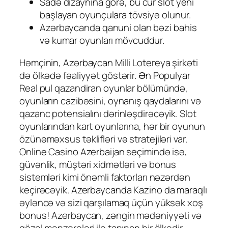
Sadə dizaynına görə, bu cür slot yeni
başlayan oyunçulara tövsiyə olunur.
Azərbaycanda qanuni olan bəzi bahis
və kumar oyunları mövcuddur.
Həmçinin, Azərbaycan Milli Lotereya şirkəti
də ölkədə fəaliyyət göstərir. Ən Populyar
Real pul qazandiran oyunlar bölümündə,
oyunların cazibəsini, oynanış qaydalarını və
qazanc potensialını dərinləşdirəcəyik. Slot
oyunlarından kart oyunlarına, hər bir oyunun
özünəməxsus təklifləri və stratejiləri var.
Online Casino Azerbaijan seçimində isə,
güvənlik, müştəri xidmətləri və bonus
sistemləri kimi önəmli faktorları nəzərdən
keçirəcəyik. Azerbaycanda Kazino da maraqlı
əyləncə və sizi qarşılamaq üçün yüksək xoş
bonus! Azerbaycan, zəngin mədəniyyəti və
gözəl mənzərələri ilə tanınan bir ölkədir.