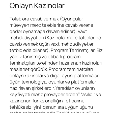
Onlayn Kazinolar
Tələblərə cavab vermək (Oyunçular
müəyyən mərc tələblərinə cavab verənə
qədər oynamağa davam edirlər). Vaxt
məhdudiyyətləri (Kazinolar mərc tələblərinə
cavab vermək üçün vaxt məhdudiyyətləri
tətbiq edə bilərlər). Proqram Təminatçıları Biz
yalnız tanınmış və etibarlı proqram
təminatçıları tərəfindən hazırlanan kazinoları
məsləhət görürük. Proqram təminatçıları
onlayn kazinolar və digər oyun platformaları
üçün texnologiya, oyunlar və platformalar
hazırlayan şirkətlərdir. Yaradılan oyunların
keyfiyyəti məhz provayderlərdən” “asılıdır və
kazinonun funksionallığını, etibarını,
təhlükəsizliyini, qanunlara uyğunluğunu