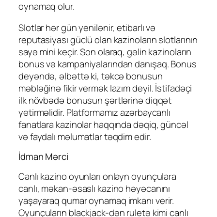
oynamaq olur.
Slotlar hər gün yenilənir, etibarlı və
reputasiyası güclü olan kazinoların slotlarının
sayə mini keçir. Son olaraq, gəlin kazinoların
bonus və kampaniyalarından danışaq. Bonus
deyəndə, əlbəttə ki, təkcə bonusun
məbləğinə fikir vermək lazım deyil. İstifadəçi
ilk növbədə bonusun şərtlərinə diqqət
yetirməlidir. Platformamız azərbaycanlı
fanatlara kazinolar haqqında dəqiq, güncəl
və faydalı məlumatlar təqdim edir.
İdman Mərci
Canlı kazino oyunları onlayn oyunçulara
canlı, məkan-əsaslı kazino həyəcanını
yaşayaraq qumar oynamaq imkanı verir.
Oyunçuların blackjack-dən ruletə kimi canlı