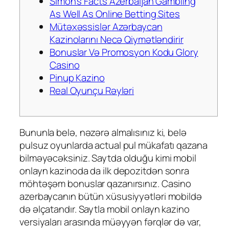
Simon’s Facts Azerbaijan Gambling
As Well As Online Betting Sites
Mütəxəssislər Azərbaycan
Kazinolarını Necə Qiymətləndirir
Bonuslar Və Promosyon Kodu Glory
Casino
Pinup Kazino
Real Oyunçu Rəyləri
Bununla belə, nəzərə almalısınız ki, belə
pulsuz oyunlarda actual pul mükafatı qazana
bilməyəcəksiniz. Saytda olduğu kimi mobil
onlayn kazinoda da ilk depozitdən sonra
möhtəşəm bonuslar qazanırsınız. Casino
azerbaycanın bütün xüsusiyyətləri mobildə
də əlçatandır. Saytla mobil onlayn kazino
versiyaları arasında müəyyən fərqlər də var,