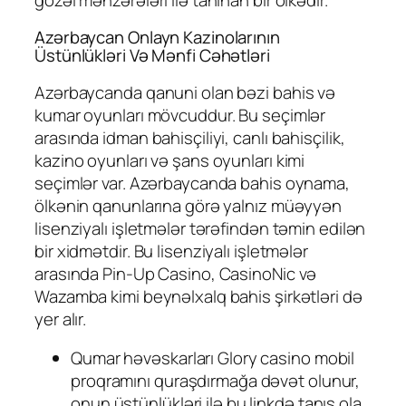
Azərbaycan Onlayn Kazinolarının
Üstünlükləri Və Mənfi Cəhətləri
Azərbaycanda qanuni olan bəzi bahis və
kumar oyunları mövcuddur. Bu seçimlər
arasında idman bahisçiliyi, canlı bahisçilik,
kazino oyunları və şans oyunları kimi
seçimlər var. Azərbaycanda bahis oynama,
ölkənin qanunlarına görə yalnız müəyyən
lisenziyalı işletmələr tərəfindən təmin edilən
bir xidmətdir. Bu lisenziyalı işletmələr
arasında Pin-Up Casino, CasinoNic və
Wazamba kimi beynəlxalq bahis şirkətləri də
yer alır.
Qumar həvəskarları Glory casino mobil
proqramını quraşdırmağa dəvət olunur,
onun üstünlükləri ilə bu linkdə tanış ola