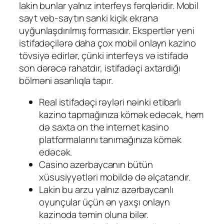
lakin bunlar yalnız interfeys fərqləridir. Mobil
sayt veb-saytın sanki kiçik ekrana
uyğunlaşdırılmış formasıdır. Ekspertlər yeni
istifadəçilərə daha çox mobil onlayn kazino
tövsiyə edirlər, çünki interfeys və istifadə
son dərəcə rahatdır, istifadəçi axtardığı
bölməni asanlıqla tapır.
Real istifadəçi rəyləri nəinki etibarlı
kazino tapmağınıza kömək edəcək, həm
də saxta on the internet kasino
platformalarını tanımağınıza kömək
edəcək.
Casino azerbaycanın bütün
xüsusiyyətləri mobildə də əlçatandır.
Lakin bu arzu yalnız azərbaycanlı
oyunçular üçün ən yaxşı onlayn
kazinoda təmin oluna bilər.